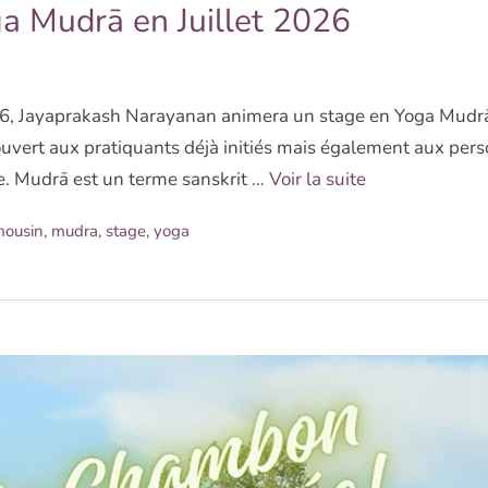
a Mudrā en Juillet 2026
26, Jayaprakash Narayanan animera un stage en Yoga Mudrā
ouvert aux pratiquants déjà initiés mais également aux per
ue. Mudrā est un terme sanskrit …
Voir la suite
mousin
,
mudra
,
stage
,
yoga