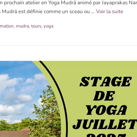
n prochain atelier en Yoga Mudrā animé par Jayaprakas Na
La Mudrā est définie comme un sceau ou …
Voir la suite
rmation
,
mudra
,
tours
,
yoga