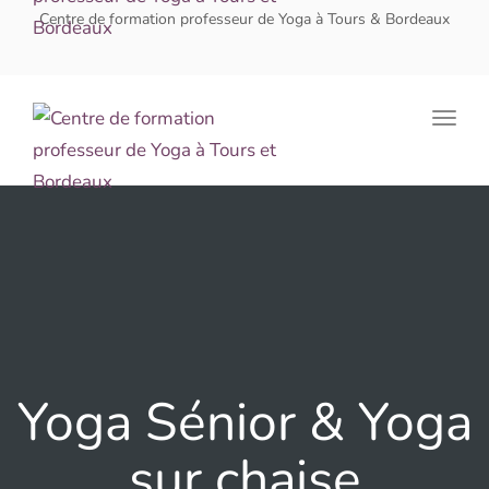
navig
Centre de formation professeur de Yoga à Tours & Bordeaux
Togg
navig
Yoga Sénior & Yoga
sur chaise